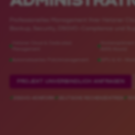
ADMINISTRAT
Professionelles Management Ihrer Hetzner Clo
Backup, Security, DSGVO-Compliance und Sup
PROJEKT UNVERBINDLICH ANFRAGEN