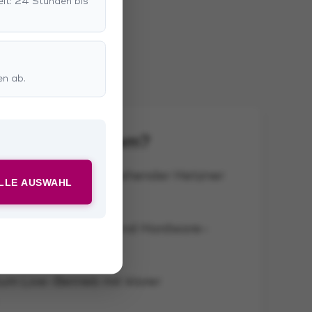
eit: 24 Stunden bis
en ab.
ELLE AUSWAHL