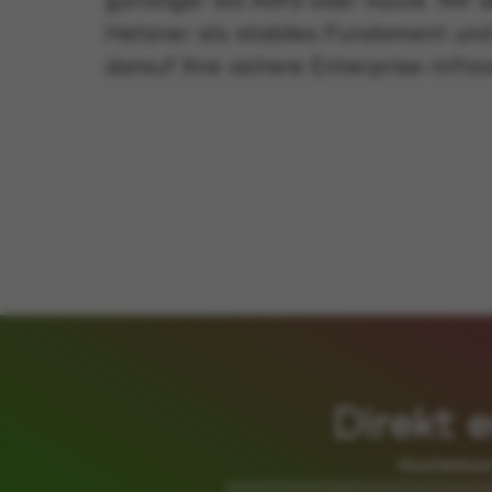
günstiger als AWS oder Azure. Wir 
Hetzner als stabiles Fundament un
darauf Ihre sichere Enterprise-Infras