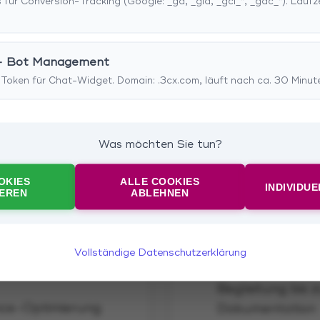
 für Conversion-Tracking (Google: _ga, _gid, _gcl_*, _gac_*). Laufz
- Bot Management
-Token für Chat-Widget. Domain: .3cx.com, läuft nach ca. 30 Minut
Was möchten Sie tun?
OKIES
ALLE COOKIES
INDIVIDU
IEREN
ABLEHNEN
Vollständige Datenschutzerklärung