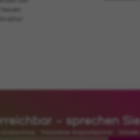
setzen auf
d bauen
truktur.