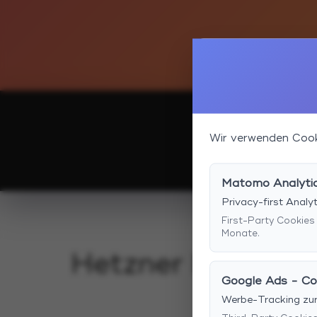
Wir verwenden Cook
Matomo Analyti
Privacy-first Anal
First-Party Cookies
Monate.
Google Ads - Co
Werbe-Tracking zu