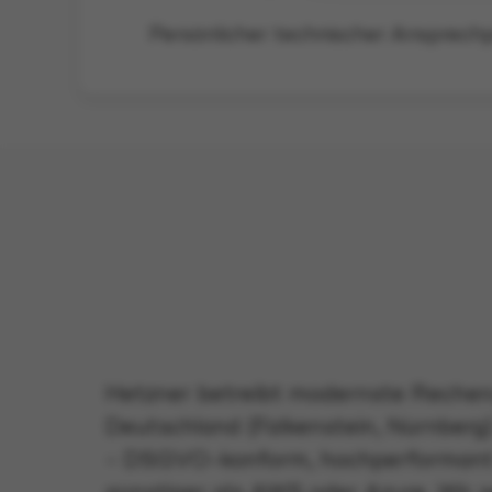
Hetzner betreibt modernste Rechen
Deutschland (Falkenstein, Nürnberg)
- DSGVO-konform, hochperformant 