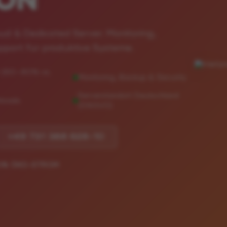
ION
ud & Dedicated Server. Monitoring,
port für produktive Systeme.
+49 731 388 628-10