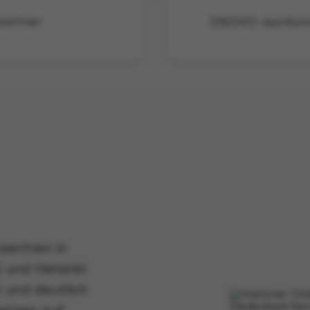
zentren in
 und Helsinki
und deutlich