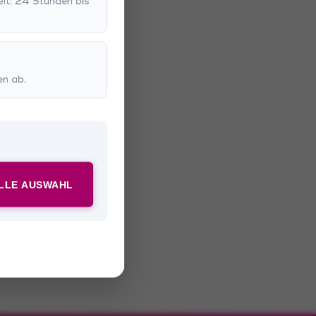
eit: 24 Stunden bis
en ab.
ELLE AUSWAHL