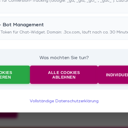
 für Conversion-Tracking (Google: _ga, _gid, _gcl_*, _gac_*). Laufz
 Ihre
- Bot Management
-Token für Chat-Widget. Domain: .3cx.com, läuft nach ca. 30 Minut
renen
etente
Was möchten Sie tun?
igen
OKIES
ALLE COOKIES
re Cloud
INDIVIDU
IEREN
ABLEHNEN
und die
tet ist.
Vollständige Datenschutzerklärung
HMEN