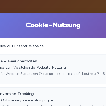
Cookie-Nutzung
ies auf unserer Website:
cs - Besucherdaten
ytics zum Verstehen der Website-Nutzung.
 für Website-Statistiken (Matomo: _pk_id, _pk_ses). Laufzeit: 24 S
m
nversion Tracking
r Optimierung unserer Kampagnen.
tet Ihnen