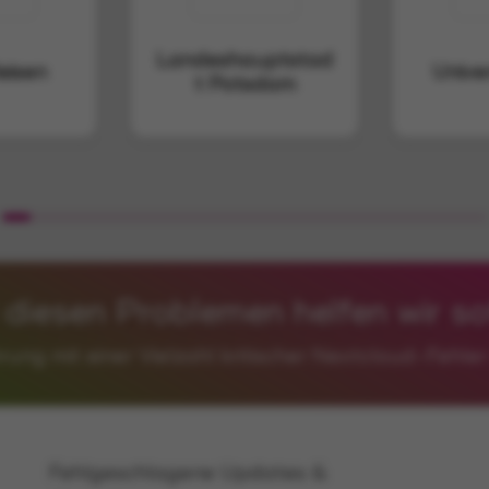
Landeshauptstad
isen
Unive
t Potsdam