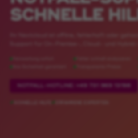
SCHNELLE HIL
Ihr Nextcloud ist offline, fehlerhaft oder geh
Support für On-Premise-, Cloud- und Hybri
NOTFALL-HOTLINE: +49 731 969 13198