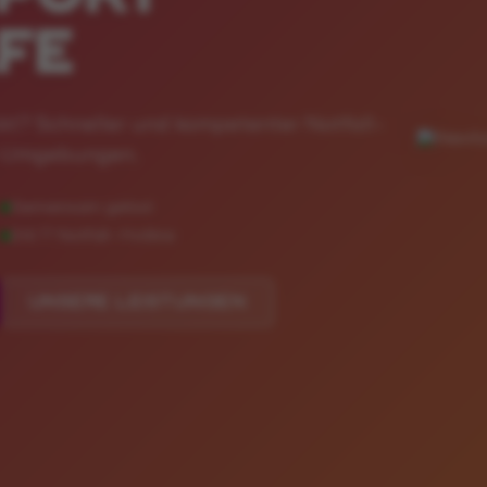
FE
ackt? Schneller und kompetenter Notfall-
d-Umgebungen.
UNSERE LEISTUNGEN